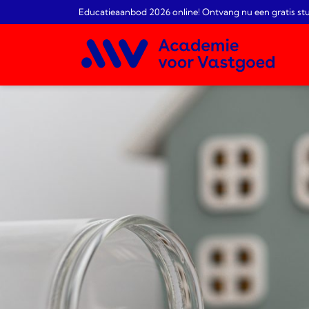
Educatieaanbod 2026 online! Ontvang nu een gratis st