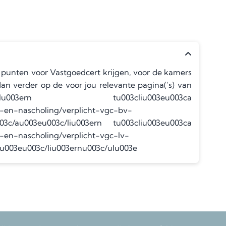
e punten voor Vastgoedcert krijgen, voor de kamers
dan verder op de voor jou relevante pagina(’s) van
003ern tu003cliu003eu003ca
-en-nascholing/verplicht-vgc-bv-
/au003eu003c/liu003ern tu003cliu003eu003ca
-en-nascholing/verplicht-vgc-lv-
u003eu003c/liu003ernu003c/ulu003e