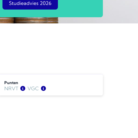
Studieadvies 2026
Punten
NRVT
VGC
BV
BV
6
6
LV
LV
6
3
Wonen
3
WOZ
3