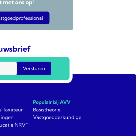
 met ons op!
stgoedprofessional
euwsbrief
Populair bij AVV
e Taxateur
Basistheorie
dingen
Vastgoeddeskundige
ucatie NRVT