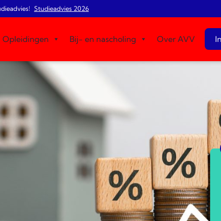
udieadvies!
Studieadvies 2026
Opleidingen
Bij- en nascholing
Over AVV
I