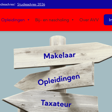
udieadvies!
Studieadvies 2026
Opleidingen
Bij- en nascholing
Over AVV
I