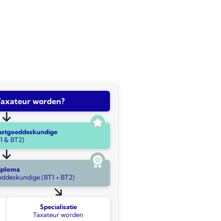
Taxateur worden?
Vastgoeddeskundige
1 & BT2)
iploma
eddeskundige (BT1 + BT2)
Specialisatie
Taxateur worden