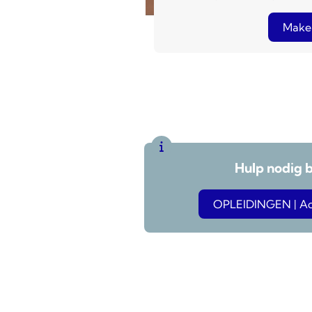
Make
Hulp nodig 
OPLEIDINGEN | Adv
Blijf op