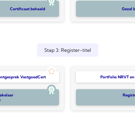
Certificaat behaald
Gezel 
Stap 3: Register-titel
entgesprek VastgoedCert
Portfolio NRVT e
akelaar
Regist
)