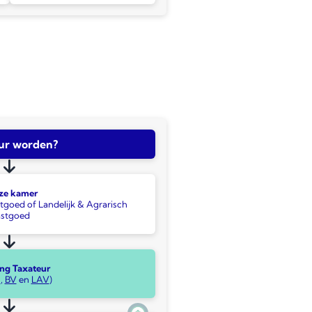
ur worden?
ze kamer
tgoed of Landelijk & Agrarisch
stgoed
ing Taxateur
n
,
BV
en
LAV
)