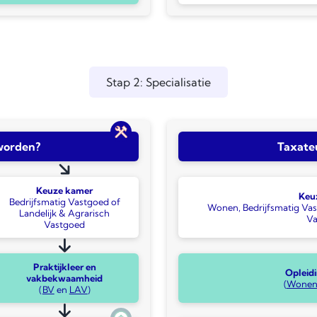
Stap 2: Specialisatie
worden?
Taxate
Keuze kamer
Keu
Bedrijfsmatig Vastgoed of
Wonen, Bedrijfsmatig Vas
Landelijk & Agrarisch
Va
Vastgoed
Praktijkleer en
Opleid
vakbekwaamheid
(
Wone
(
BV
en
LAV
)