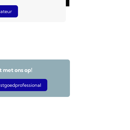
ateur
 met ons op!
stgoedprofessional
euwsbrief