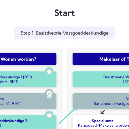
Start
Stap 1: Basistheorie Vastgoeddeskundige
r Wonen worden?
Makelaar of 
deskundige 1 (BT1)
Basistheorie 
dule A-RMT
(BT
ma
D
aar (A-RMT)
Basistheorie Vastgo
oeddeskundige 2
Specialisatie
)
(Kandidaat)-Makelaar worden