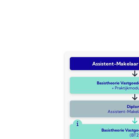
Assistent-Makelaa
Basistheorie Vastgoed
+ Praktijkmo
Diplo
Assistent-Makel
Basistheorie Vastg
(BT2