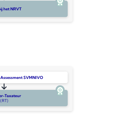
bij het NRVT
n Assessment SVMNIVO
er-Taxateur
(RT)