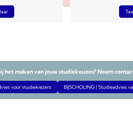
laar
Tax
bij het maken van jouw studiekeuzes? Neem contact
ies voor studiekiezers
BIJSCHOLING | Studieadvies va
 de hoogte en meld je aan voor de ni