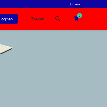
Sluiten
0
nloggen