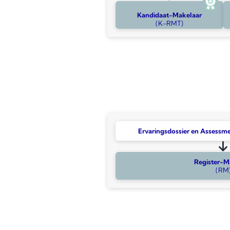
Kandidaat-Makelaar
(K-RMT)
Ervaringsdossier en Assessm
Register-M
(RM