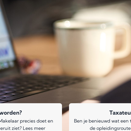
 worden?
Taxateu
Makelaar precies doet en
Ben je benieuwd wat een t
eruit ziet? Lees meer
de opleidingsroute