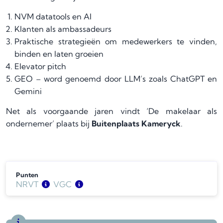
NVM datatools en AI
Klanten als ambassadeurs
Praktische strategieën om medewerkers te vinden,
binden en laten groeien
Elevator pitch
GEO – word genoemd door LLM’s zoals ChatGPT en
Gemini
Net als voorgaande jaren vindt ‘De makelaar als
ondernemer’ plaats bij
Buitenplaats Kameryck
.
Punten
NRVT
VGC
BV
BV
5 vrij
6
LV
K-RMT
5 vrij
6