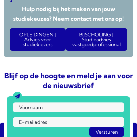
Wonen
LV
5 vrij
6
Hulp nodig bij het maken van jouw
WOZ
Wonen
5 vrij
6
studiekeuzes? Neem contact met ons op!
OPLEIDINGEN |
BIJSCHOLING |
Advies voor
Studieadvies
studiekiezers
vastgoedprofessional
Blijf op de hoogte en meld je aan voor
de nieuwsbrief