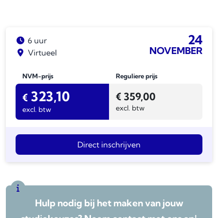
24
6 uur
NOVEMBER
Virtueel
NVM-prijs
Reguliere prijs
323,10
€
359,00
€
excl. btw
excl. btw
Direct inschrijven
Hulp nodig bij het maken van jouw