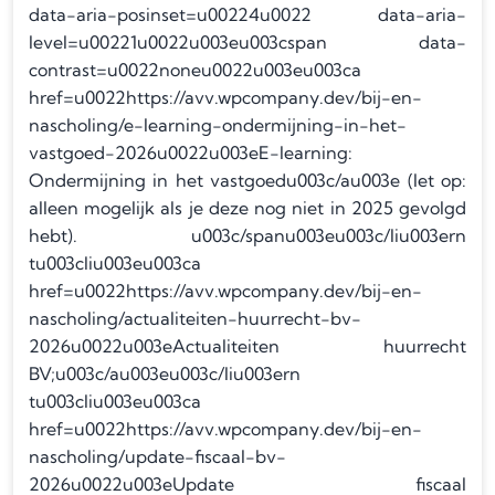
data-aria-posinset=u00224u0022 data-aria-
level=u00221u0022u003eu003cspan data-
contrast=u0022noneu0022u003eu003ca
href=u0022https://avv.wpcompany.dev/bij-en-
nascholing/e-learning-ondermijning-in-het-
vastgoed-2026u0022u003eE-learning:
Ondermijning in het vastgoedu003c/au003e (let op:
alleen mogelijk als je deze nog niet in 2025 gevolgd
hebt). u003c/spanu003eu003c/liu003ern
tu003cliu003eu003ca
href=u0022https://avv.wpcompany.dev/bij-en-
nascholing/actualiteiten-huurrecht-bv-
2026u0022u003eActualiteiten huurrecht
BV;u003c/au003eu003c/liu003ern
tu003cliu003eu003ca
href=u0022https://avv.wpcompany.dev/bij-en-
nascholing/update-fiscaal-bv-
2026u0022u003eUpdate fiscaal