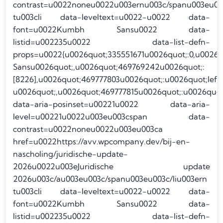
contrast=u0022noneu0022u003ernu003c/spanu003eu003
tu003cli data-leveltext=u0022-u0022 data-
font=u0022Kumbh Sansu0022 data-
listid=u002235u0022 data-list-defn-
props=u0022{u0026quot;335551671u0026quot;:0,u0026
Sansu0026quot;,u0026quot;469769242u0026quot;:
[8226],u0026quot;469777803u0026quot;:u0026quot;lef
u0026quot;,u0026quot;469777815u0026quot;:u0026quot
data-aria-posinset=u00221u0022 data-aria-
level=u00221u0022u003eu003cspan data-
contrast=u0022noneu0022u003eu003ca
href=u0022https://avv.wpcompany.dev/bij-en-
nascholing/juridische-update-
2026u0022u003eJuridische update
2026u003c/au003eu003c/spanu003eu003c/liu003ern
tu003cli data-leveltext=u0022-u0022 data-
font=u0022Kumbh Sansu0022 data-
listid=u002235u0022 data-list-defn-