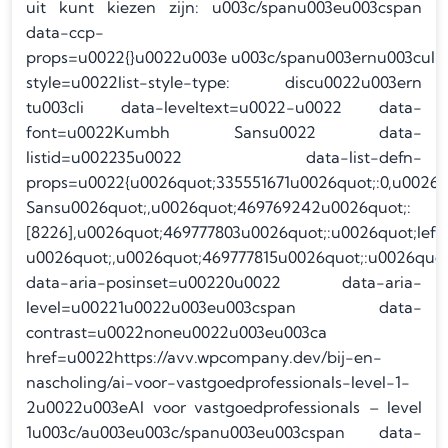
uit kunt kiezen zijn: u003c/spanu003eu003cspan
data-ccp-
props=u0022{}u0022u003e u003c/spanu003ernu003cul
style=u0022list-style-type: discu0022u003ern
tu003cli data-leveltext=u0022-u0022 data-
font=u0022Kumbh Sansu0022 data-
listid=u002235u0022 data-list-defn-
props=u0022{u0026quot;335551671u0026quot;:0,u0026
Sansu0026quot;,u0026quot;469769242u0026quot;:
[8226],u0026quot;469777803u0026quot;:u0026quot;lef
u0026quot;,u0026quot;469777815u0026quot;:u0026quot
data-aria-posinset=u00220u0022 data-aria-
level=u00221u0022u003eu003cspan data-
contrast=u0022noneu0022u003eu003ca
href=u0022https://avv.wpcompany.dev/bij-en-
nascholing/ai-voor-vastgoedprofessionals-level-1-
2u0022u003eAI voor vastgoedprofessionals – level
1u003c/au003eu003c/spanu003eu003cspan data-