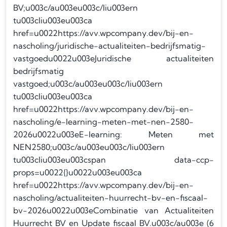
BV;u003c/au003eu003c/liu003ern
tu003cliu003eu003ca
href=u0022https://avv.wpcompany.dev/bij-en-
nascholing/juridische-actualiteiten-bedrijfsmatig-
vastgoedu0022u003eJuridische actualiteiten
bedrijfsmatig
vastgoed;u003c/au003eu003c/liu003ern
tu003cliu003eu003ca
href=u0022https://avv.wpcompany.dev/bij-en-
nascholing/e-learning-meten-met-nen-2580-
2026u0022u003eE-learning: Meten met
NEN2580;u003c/au003eu003c/liu003ern
tu003cliu003eu003cspan data-ccp-
props=u0022{}u0022u003eu003ca
href=u0022https://avv.wpcompany.dev/bij-en-
nascholing/actualiteiten-huurrecht-bv-en-fiscaal-
bv-2026u0022u003eCombinatie van Actualiteiten
Huurrecht BV en Update fiscaal BV.u003c/au003e (6