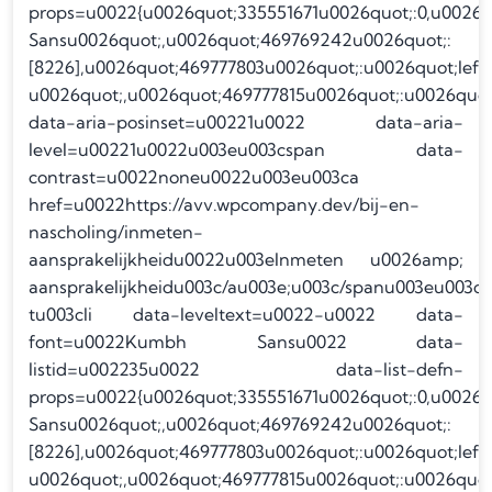
props=u0022{u0026quot;335551671u0026quot;:0,u0026
Sansu0026quot;,u0026quot;469769242u0026quot;:
[8226],u0026quot;469777803u0026quot;:u0026quot;lef
u0026quot;,u0026quot;469777815u0026quot;:u0026quot
data-aria-posinset=u00221u0022 data-aria-
level=u00221u0022u003eu003cspan data-
contrast=u0022noneu0022u003eu003ca
href=u0022https://avv.wpcompany.dev/bij-en-
nascholing/inmeten-
aansprakelijkheidu0022u003eInmeten u0026amp;
aansprakelijkheidu003c/au003e;u003c/spanu003eu003c/
tu003cli data-leveltext=u0022-u0022 data-
font=u0022Kumbh Sansu0022 data-
listid=u002235u0022 data-list-defn-
props=u0022{u0026quot;335551671u0026quot;:0,u0026
Sansu0026quot;,u0026quot;469769242u0026quot;:
[8226],u0026quot;469777803u0026quot;:u0026quot;lef
u0026quot;,u0026quot;469777815u0026quot;:u0026quot