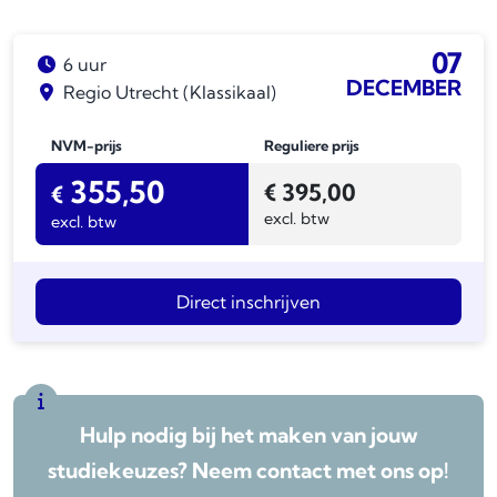
07
6 uur
DECEMBER
Regio Utrecht (Klassikaal)
NVM-prijs
Reguliere prijs
355,50
€
395,00
€
excl. btw
excl. btw
Direct inschrijven
Hulp nodig bij het maken van jouw
studiekeuzes? Neem contact met ons op!