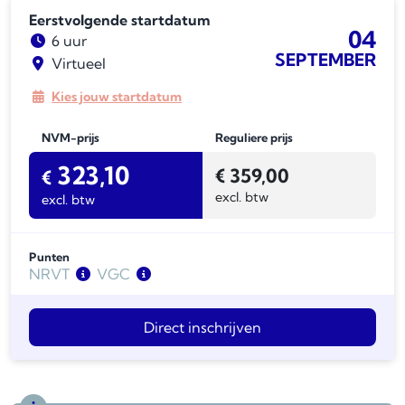
Eerstvolgende startdatum
04
6 uur
SEPTEMBER
Virtueel
Kies jouw startdatum
NVM-prijs
Reguliere prijs
323,10
€
359,00
€
excl. btw
excl. btw
Punten
NRVT
VGC
BV
3 fac + 3 vrij
BV
6
LV
3 fac + 3 vrij
K-RMT
6
Direct inschrijven
Wonen
3 fac + 3
LV
6
vrij
Wonen
6
WOZ
3 fac + 3
vrij