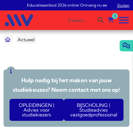
Educatieaanbod 2026 online! Ontvang nu een gratis studie
Sluiten
0
Actueel
Hulp nodig bij het maken van jouw
studiekeuzes? Neem contact met ons op!
OPLEIDINGEN |
BIJSCHOLING |
Advies voor
Studieadvies
studiekiezers
vastgoedprofessional