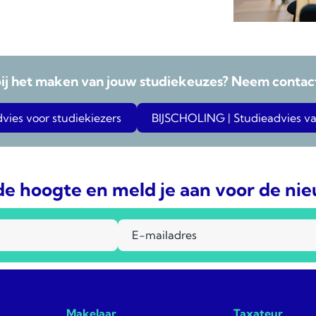
bij het maken van jouw studiekeuzes? Neem contact
ies voor studiekiezers
BIJSCHOLING | Studieadvies va
 de hoogte en meld je aan voor de ni
Makelaar
Taxateur