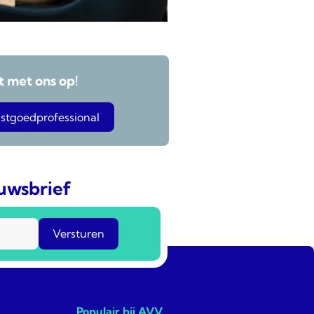
 met ons op!
stgoedprofessional
euwsbrief
Populair bij AVV