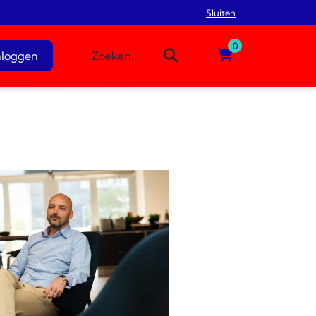
Sluiten
0
nloggen