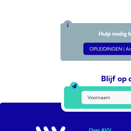
Hulp nodig 
OPLEIDINGEN | Adv
Blijf op
Over AVV