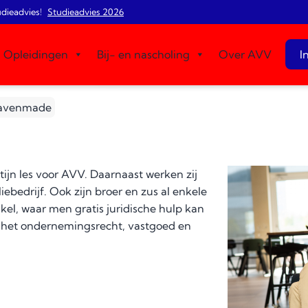
udieadvies!
Studieadvies 2026
Opleidingen
Bij- en nascholing
Over AVV
I
ravenmade
tijn les voor AVV. Daarnaast werken zij
ebedrijf. Ook zijn broer en zus al enkele
kel, waar men gratis juridische hulp kan
 in het ondernemingsrecht, vastgoed en