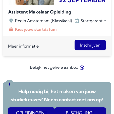
Assistent Makelaar Opleiding
Regio Amsterdam (Klassikaal)
Startgarantie
Kies jouw startdatum
Inschrijven
Meer informatie
Bekijk het gehele aanbod
Hulp nodig bij het maken van jouw
studiekeuzes? Neem contact met ons op!
OPLEIDINGEN |
BIJSCHOLING |