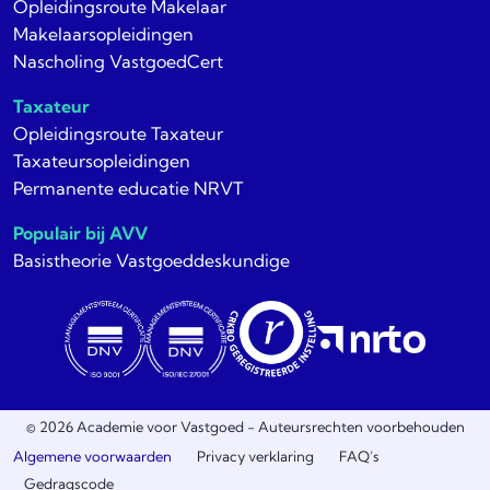
Opleidingsroute Makelaar
Makelaarsopleidingen
Nascholing VastgoedCert
Taxateur
Opleidingsroute Taxateur
Taxateursopleidingen
Permanente educatie NRVT
Populair bij AVV
Basistheorie Vastgoeddeskundige
© 2026 Academie voor Vastgoed - Auteursrechten voorbehouden
Algemene voorwaarden
Privacy verklaring
FAQ’s
Gedragscode