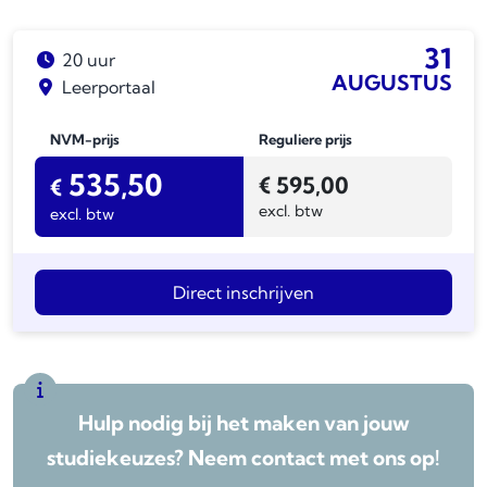
31
20 uur
AUGUSTUS
Leerportaal
NVM-prijs
Reguliere prijs
535,50
€
595,00
€
excl. btw
excl. btw
Direct inschrijven
Hulp nodig bij het maken van jouw
studiekeuzes? Neem contact met ons op!