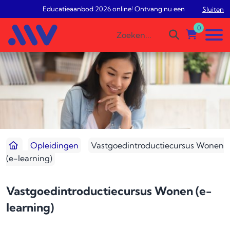
Educatieaanbod 2026 online! Ontvang nu een gratis studiead
Sluiten
0
Opleidingen
Vastgoedintroductiecursus Wonen
(e-learning)
Vastgoedintroductiecursus Wonen (e-
learning)