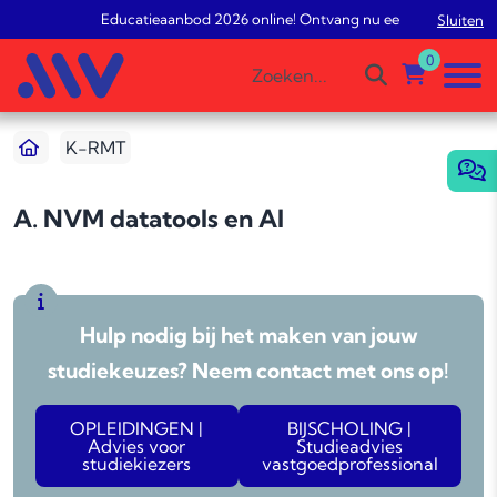
Educatieaanbod 2026 online! Ontvang nu een gratis studie
Sluiten
0
K-RMT
A. NVM datatools en AI
Hulp nodig bij het maken van jouw
studiekeuzes? Neem contact met ons op!
OPLEIDINGEN |
BIJSCHOLING |
Advies voor
Studieadvies
studiekiezers
vastgoedprofessional