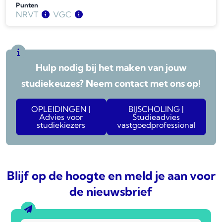
Punten
NRVT
VGC
BV
BV
6
6
LV
K-RMT
6
6
Wonen
LV
6
6
Hulp nodig bij het maken van jouw
WOZ
Wonen
6
6
studiekeuzes? Neem contact met ons op!
OPLEIDINGEN |
BIJSCHOLING |
Advies voor
Studieadvies
studiekiezers
vastgoedprofessional
Blijf op de hoogte en meld je aan voor
de nieuwsbrief