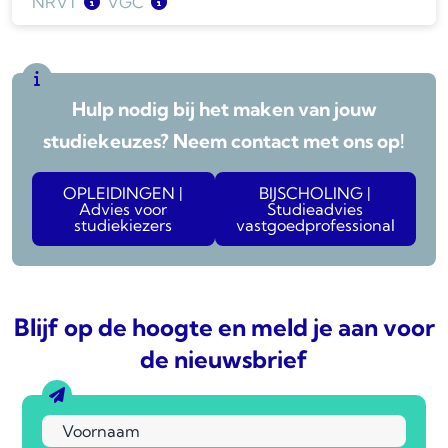
NRVT
VGC
BV
BV
3
3
LV
K-RMT
3
3
Wonen
LV
3
3
Hulp nodig bij het maken van jouw
WOZ
Wonen
3
3
studiekeuzes? Neem contact met ons op!
OPLEIDINGEN |
BIJSCHOLING |
Advies voor
Studieadvies
studiekiezers
vastgoedprofessional
Blijf op de hoogte en meld je aan voor
de nieuwsbrief