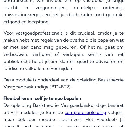
bestuursrecht, van invloed zijn op vastgoed. Je krijgt
inzicht in vergunningen, ruimtelijke ordening,
huisvestingsregels en het juridisch kader rond gebruik,
erfgoed en leegstand.
Voor vastgoedprofessionals is dit cruciaal, omdat je te
maken hebt met regels van de overheid die bepalen wat
er met een pand mag gebeuren. Of het nu gaat om
verbouwen, verhuren of verkopen: kennis van het
publiekrecht helpt je om klanten goed te adviseren en
juridische valkuilen te vermijden.
Deze module is onderdeel van de opleiding Basistheorie
Vastgoeddeskundige (BT1+BT2).
Flexibel leren, zelf je tempo bepalen
De opleiding Basistheorie Vastgoeddeskundige bestaat
uit vijf modules. Je kunt de
complete opleiding
volgen,
maar ook per module inschrijven. Het voordeel? Jij
bepaalt zelf wanneer je welke module volgt, of