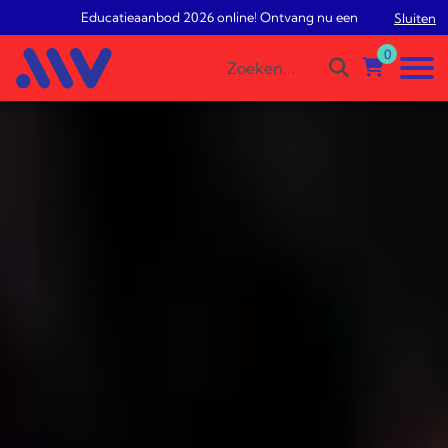
Educatieaanbod 2026 online! Ontvang nu een gratis studieadvi
Sluiten
0